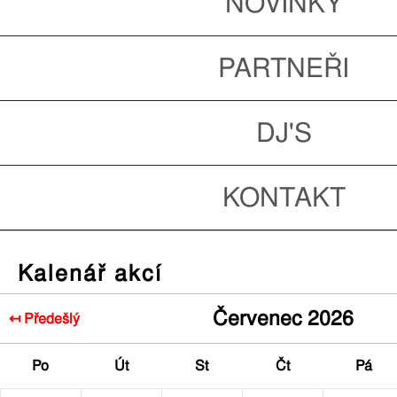
NOVINKY
PARTNEŘI
DJ'S
KONTAKT
Kalenář akcí
Červenec 2026
↤ Předešlý
Po
Út
St
Čt
Pá