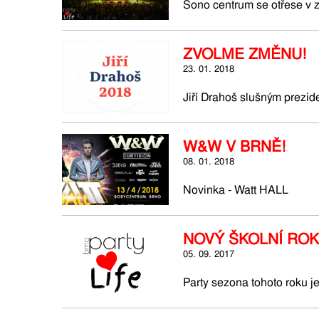
Sono centrum se otřese v 
ZVOLME ZMĚNU!
23. 01. 2018
Jiří Drahoš slušným prezid
W&W V BRNĚ!
08. 01. 2018
Novinka - Watt HALL
NOVÝ ŠKOLNÍ ROK
05. 09. 2017
Party sezona tohoto roku j