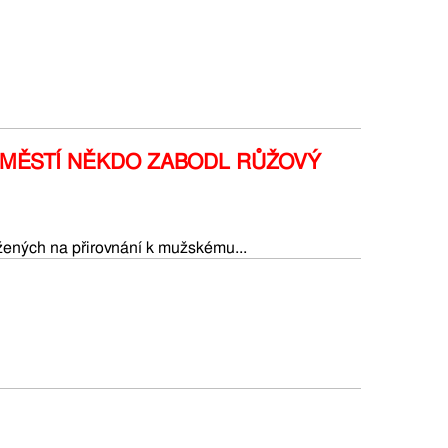
MĚSTÍ NĚKDO ZABODL RŮŽOVÝ
ožených na přirovnání k mužskému...