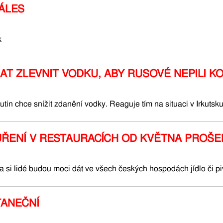
ÁLES
k
AT ZLEVNIT VODKU, ABY RUSOVÉ NEPILI K
tin chce snížit zdanění vodky. Reaguje tím na situaci v Irkutsk
UŘENÍ V RESTAURACÍCH OD KVĚTNA PROŠ
a si lidé budou moci dát ve všech českých hospodách jídlo či pivo
TANEČNÍ