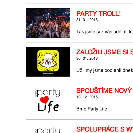
PARTY TROLL!
31. 01. 2016
Tak jsme si z vás udělali tr
ZALOŽILI JSME SI
30. 01. 2016
Už i my jsme podlehli dnešn
SPOUŠTÍME NOVÝ
10. 12. 2015
Brno Party Life
SPOLUPRÁCE S W