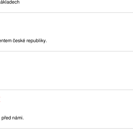
základech
entem české republiky.
e před námi.