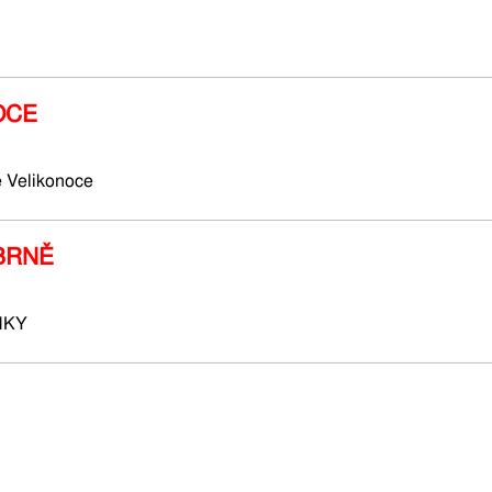
OCE
 Velikonoce
 BRNĚ
NKY