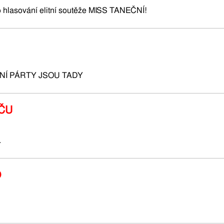
o hlasování elitní soutěže MISS TANEČNÍ!
NÍ PÁRTY JSOU TADY
ČU
.
O