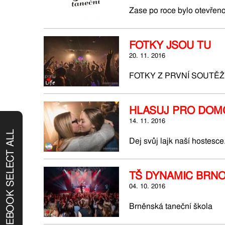
Zase po roce bylo otevřen
FOTKY JSOU TU
20. 11. 2016
FOTKY Z PRVNÍ SOUTĚŽ
HLASUJ PRO DOM
14. 11. 2016
FACEBOOK SELECT ALL
Dej svůj lajk naší hostesce
TŠ DYNAMIC BRN
04. 10. 2016
Brněnská taneční škola