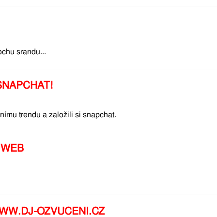
ochu srandu...
 SNAPCHAT!
ímu trendu a založili si snapchat.
 WEB
WW.DJ-OZVUCENI.CZ