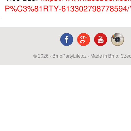
P%C3%81RTY-613302798778594/?f
© 2026 - BrnoPartyLife.cz - Made in Brno, Cze