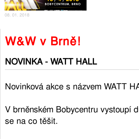
08. 01. 2018
W&W v Brně!
NOVINKA - WATT HALL
Novinková akce s názvem WATT HA
V brněnském Bobycentru vystoupí 
se na co těšit.