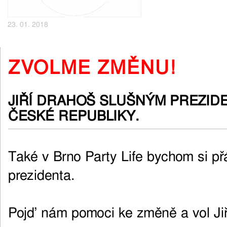
23. 01. 2018
ZVOLME ZMĚNU!
JIŘÍ DRAHOŠ SLUŠNÝM PREZID
ČESKÉ REPUBLIKY.
Také v Brno Party Life bychom si př
prezidenta.
Pojď nám pomoci ke změně a vol Ji