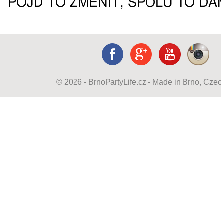
POJĎ TO ZMĚNIT, SPOLU TO DÁ
© 2026 - BrnoPartyLife.cz - Made in Brno, Cze