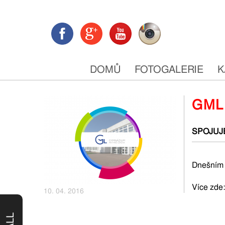
DOMŮ
FOTOGALERIE
K
GML
SPOJUJE
Dnešním 
Více zde
10. 04. 2016